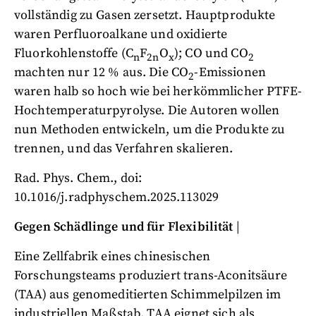
vollständig zu Gasen zersetzt. Hauptprodukte
waren Perfluoroalkane und oxidierte
Fluorkohlenstoffe (C
F
O
); CO und CO
n
2n
x
2
machten nur 12 % aus. Die CO
-Emissionen
2
waren halb so hoch wie bei herkömmlicher PTFE-
Hochtemperaturpyrolyse. Die Autoren wollen
nun Methoden entwickeln, um die Produkte zu
trennen, und das Verfahren skalieren.
Rad. Phys. Chem., doi:
10.1016/j.radphyschem.2025.113029
Gegen Schädlinge und für Flexibilität
|
Eine Zellfabrik eines chinesischen
Forschungsteams produziert trans-Aconitsäure
(TAA) aus genomeditierten Schimmelpilzen im
industriellen Maßstab. TAA eignet sich als