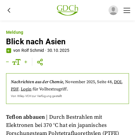
Meldung
Blick nach Asien
von
Rolf Schmid
·
30.10.2025
Nachrichten aus der Chemie
,
November 2025
, Seite 48
,
DOI
,
PDF
.
Login
für Volltextzugriff.
Von
Wiley-VCH
zur Verfügung gestellt
Teflon abbauen
| Durch Bestrahlen mit
Elektronen bei 370 °C hat ein japanisches
Forschungsteam Polytetrafluorethylen (PTFE)