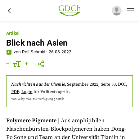
Artikel
Blick nach Asien
von
Rolf Schmid
·
26.08.2022
Nachrichten aus der Chemie
,
September 2022
, Seite 50
,
DOI
,
PDF
.
Login
für Volltextzugriff.
Von
Wiley-VCH
zur Verfügung gestellt
Polymere Pigmente
| Aus amphiphilen
Flaschenbürsten-Blockpolymeren haben Dong-
Po Song und Team an der Universität Tianjin in