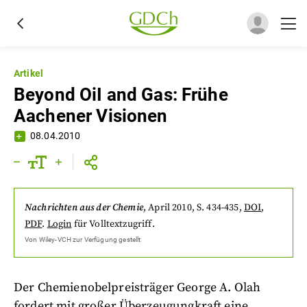
Artikel
Beyond OiI and Gas: Frühe
Aachener Visionen
08.04.2010
Nachrichten aus der Chemie
,
April 2010
, S. 434-435
,
DOI
,
PDF
.
Login
für Volltextzugriff.
Von
Wiley-VCH
zur Verfügung gestellt
Der Chemienobelpreisträger George A. Olah
fordert mit großer Überzeugungkraft eine