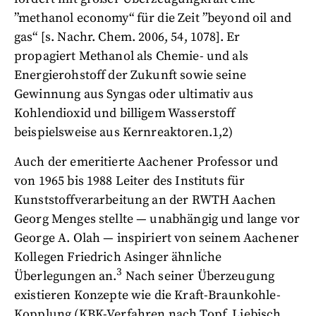
”methanol economy“ für die Zeit ”beyond oil and
gas“ [s. Nachr. Chem. 2006, 54, 1078]. Er
propagiert Methanol als Chemie- und als
Energierohstoff der Zukunft sowie seine
Gewinnung aus Syngas oder ultimativ aus
Kohlendioxid und billigem Wasserstoff
beispielsweise aus Kernreaktoren.1,2)
Auch der emeritierte Aachener Professor und
von 1965 bis 1988 Leiter des Instituts für
Kunststoffverarbeitung an der RWTH Aachen
Georg Menges stellte — unabhängig und lange vor
George A. Olah — inspiriert von seinem Aachener
Kollegen Friedrich Asinger ähnliche
3
Überlegungen an.
Nach seiner Überzeugung
existieren Konzepte wie die Kraft-Braunkohle-
Kopplung (KBK-Verfahren nach Topf, Liebisch