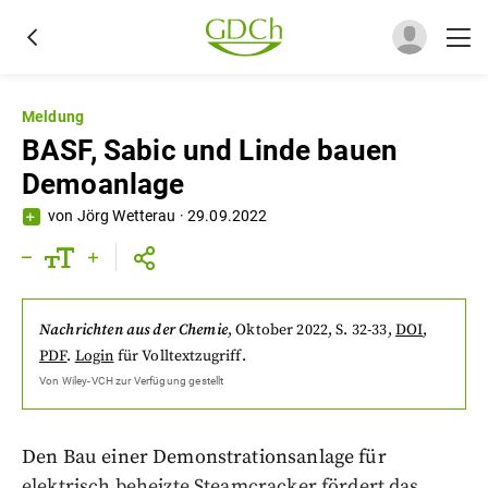
Meldung
BASF, Sabic und Linde bauen
Demoanlage
von
Jörg Wetterau
·
29.09.2022
Nachrichten aus der Chemie
,
Oktober 2022
, S. 32-33
,
DOI
,
PDF
.
Login
für Volltextzugriff.
Von
Wiley-VCH
zur Verfügung gestellt
Den Bau einer Demonstrationsanlage für
elektrisch beheizte Steamcracker fördert das