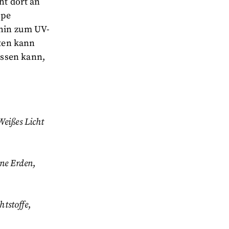
ht dort an
ppe
 hin zum UV-
ten kann
essen kann,
Weißes Licht
ene Erden
,
htstoffe
,