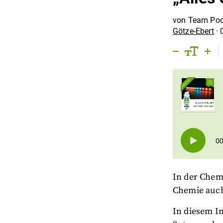
von
Team Pod
Götze-Ebert
·
In der Chem
Chemie auch 
In diesem I