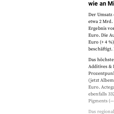
wie an M
Der Umsatz 
etwa 2 Mrd.
Ergebnis vo
Euro. Die A
Euro (+ 4 %)
beschäftigt.
Das höchste
Additives & 
Prozentpunk
(jetzt Albem
Euro. Actega
ebenfalls 33
Pigments (—
Das regiona