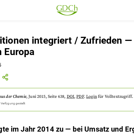
tionen integriert / Zufrieden —
n Europa
5
aus der Chemie
,
Juni 2015
, Seite 638
,
DOI
,
PDF
.
Login
für Volltextzugriff.
 Verfügung gestellt
egte im Jahr 2014 zu — bei Umsatz und Er