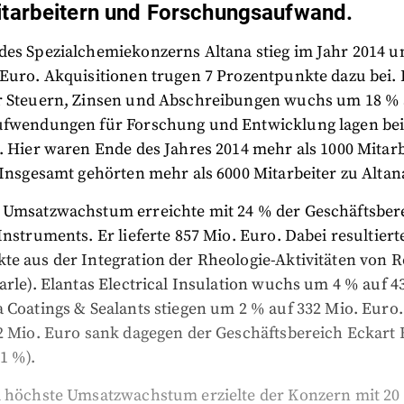
itarbeitern und Forschungsaufwand.
des Spezialchemiekonzerns Altana stieg im Jahr 2014 u
 Euro. Akquisitionen trugen 7 Prozentpunkte dazu bei.
r Steuern, Zinsen und Abschreibungen wuchs um 18 % 
ufwendungen für Forschung und Entwicklung lagen bei
. Hier waren Ende des Jahres 2014 mehr als 1000 Mitarb
 Insgesamt gehörten mehr als 6000 Mitarbeiter zu Altan
 Umsatzwachstum erreichte mit 24 % der Geschäftsber
Instruments. Er lieferte 857 Mio. Euro. Dabei resultiert
te aus der Integration der Rheologie-Aktivitäten von
arle). Elantas Electrical Insulation wuchs um 4 % auf 4
 Coatings & Sealants stiegen um 2 % auf 332 Mio. Euro.
2 Mio. Euro sank dagegen der Geschäftsbereich Eckart 
1 %).
l höchste Umsatzwachstum erzielte der Konzern mit 20