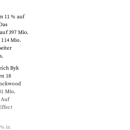
m 11 % auf
 Das
auf 397 Mio.
 114 Mio.
eiter
a.
eich Byk
en 18
 Rockwood
31 Mio.
 Auf
Effect
 % in