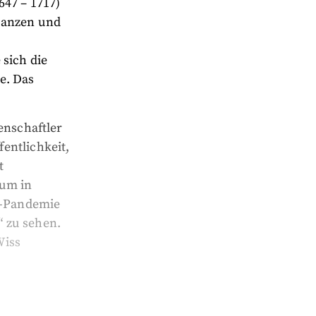
647 – 1717)
lanzen und
 sich die
e. Das
enschaftler
entlichkeit,
t
um in
19-Pandemie
“ zu sehen.
Wiss