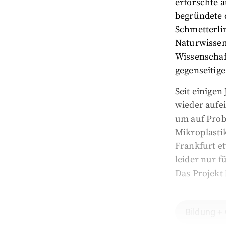
erforschte a
begründete 
Schmetterli
Naturwissens
Wissenschaf
gegenseitig
Seit einigen
wieder aufe
um auf Prob
Mikroplast
Frankfurt e
leider nur f
Das Projekt
Bildung +