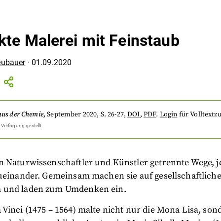
kte Malerei mit Feinstaub
eubauer
·
01.09.2020
aus der Chemie
,
September 2020
, S. 26-27
,
DOI
,
PDF
.
Login
für Volltextzu
 Verfügung gestellt
n Naturwissenschaftler und Künstler getrennte Wege, je
zueinander. Gemeinsam machen sie auf gesellschaftlich
 und laden zum Umdenken ein.
Vinci (1475 – 1564) malte nicht nur die Mona Lisa, son