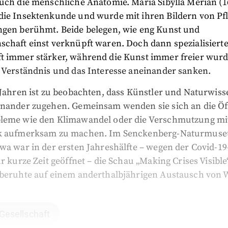
uch die menschliche Anatomie. Maria Sibylla Merian (1
die Insektenkunde und wurde mit ihren Bildern von Pf
ngen berühmt. Beide belegen, wie eng Kunst und
chaft einst verknüpft waren. Doch dann spezialisierte
t immer stärker, während die Kunst immer freier wurd
e Verständnis und das Interesse aneinander sanken.
 Jahren ist zu beobachten, dass Künstler und Naturwiss
inander zugehen. Gemeinsam wenden sie sich an die Öff
leme wie den Klimawandel oder die Verschmutzung mi
ik aufmerksam zu machen. Im Senckenberg-Naturmuse
twa war in der ersten Jahreshälfte – wegen der Covid-
ür kurze Zeit geöffnet – die Schau „Making Crises Visible
 beruhte auf einem anderthalbjährigen Austausch von 
 Gesellschaft