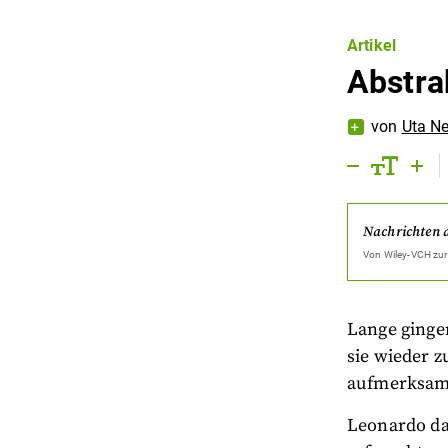
Artikel
Abstra
von
Uta N
Nachrichten 
Von
Wiley-VCH
zur
Lange ginge
sie wieder 
aufmerksam
Leonardo da 