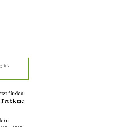
griff.
tzt finden
e Probleme
dern