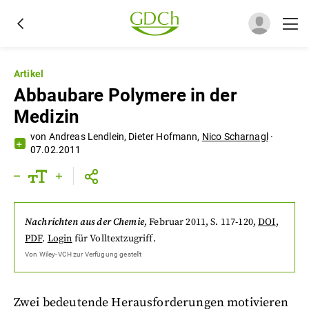
Artikel
Abbaubare Polymere in der
Medizin
von
Andreas Lendlein
,
Dieter Hofmann
,
Nico Scharnagl
·
07.02.2011
Nachrichten aus der Chemie
,
Februar 2011
, S. 117-120
,
DOI
,
PDF
.
Login
für Volltextzugriff.
Von
Wiley-VCH
zur Verfügung gestellt
Zwei bedeutende Herausforderungen motivieren