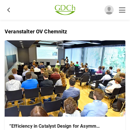
Veranstalter OV Chemnitz
“Efficiency in Catalyst Design for Asymmetric Catalysisi: Rationality, Diversity, Preditability…Luck”