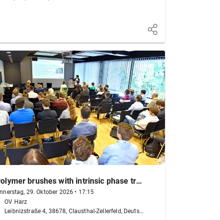
“Polymer brushes with intrinsic phase transitions: from responsive towards adaptive and ‘intelligent’ surfaces”
nnerstag, 29. Oktober 2026
•
17:15
OV Harz
Leibnizstraße 4, 38678, Clausthal-Zellerfeld, Deutschland