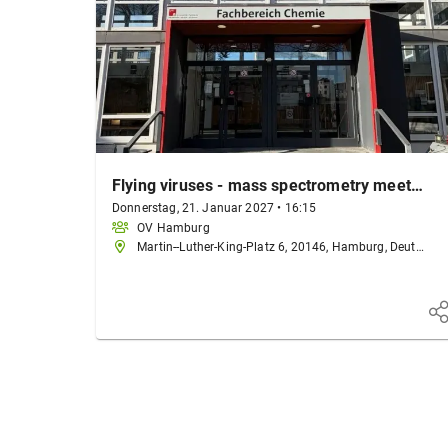
Flying viruses - mass spectrometry meets X-rays
Donnerstag, 21. Januar 2027
•
16:15
OV Hamburg
Martin--Luther-King-Platz 6, 20146, Hamburg, Deutschland