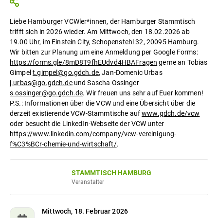
Liebe Hamburger VCWler*innen, der Hamburger Stammtisch
trifft sich in 2026 wieder. Am Mittwoch, den 18.02.2026 ab
19.00 Uhr, im Einstein City, Schopenstehl 32, 20095 Hamburg.
Wir bitten zur Planung um eine Anmeldung per Google Forms:
https://forms.gle/8mD8T9fhEUdvd4HBAFragen
gerne an Tobias
Gimpel
t.gimpel@go.gdch.de
, Jan-Domenic Urbas
j.urbas@go.gdch.de
und Sascha Ossinger
s.ossinger@go.gdch.de
. Wir freuen uns sehr auf Euer kommen!
P.S.: Informationen über die VCW und eine Übersicht über die
derzeit existierende VCW-Stammtische auf
www.gdch.de/vcw
oder besucht die LinkedIn-Webseite der VCW unter
https://www.linkedin.com/company/vcw-vereinigung-
f%C3%BCr-chemie-und-wirtschaft/
.
STAMMTISCH HAMBURG
Veranstalter
Mittwoch, 18. Februar 2026