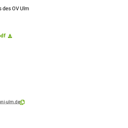
s des OV Ulm
df
ni-ulm.de