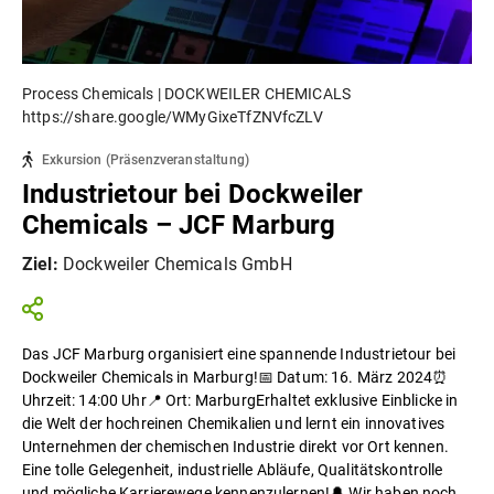
Process Chemicals | DOCKWEILER CHEMICALS
https://share.google/WMyGixeTfZNVfcZLV
Exkursion
(
Präsenzveranstaltung
)
Industrietour bei Dockweiler
Chemicals – JCF Marburg
Ziel
:
Dockweiler Chemicals GmbH
Das JCF Marburg organisiert eine spannende Industrietour bei
Dockweiler Chemicals in Marburg!📅 Datum: 16. März 2024⏰
Uhrzeit: 14:00 Uhr📍 Ort: MarburgErhaltet exklusive Einblicke in
die Welt der hochreinen Chemikalien und lernt ein innovatives
Unternehmen der chemischen Industrie direkt vor Ort kennen.
Eine tolle Gelegenheit, industrielle Abläufe, Qualitätskontrolle
und mögliche Karrierewege kennenzulernen!🔔 Wir haben noch