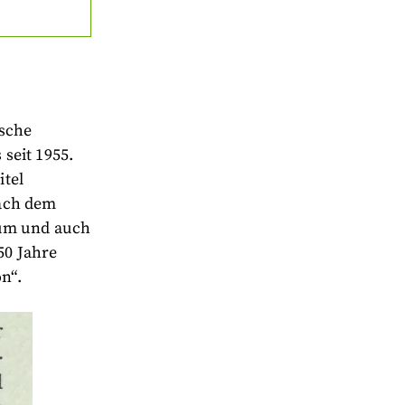
ische
seit 1955.
itel
nach dem
ium und auch
50 Jahre
n“.