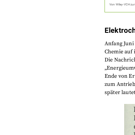
Von
Wiley-VCH
zur
Elektroc
Anfang Juni 
Chemie auf 
Die Nachric
„Energieumw
Ende von Er
zum Antrieb
später laute