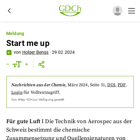
Meldung
Start me up
von
Holger Bengs
·
29.02.2024
Nachrichten aus der Chemie
,
März 2024
, Seite 31
,
DOI
,
PDF
.
Login
für Volltextzugriff.
Von
Wiley-VCH
zur Verfügung gestellt
Für gute Luft
I Die Technik von Aerospec aus der
Schweiz bestimmt die chemische
Zusammensetzung und Quellensignaturen von