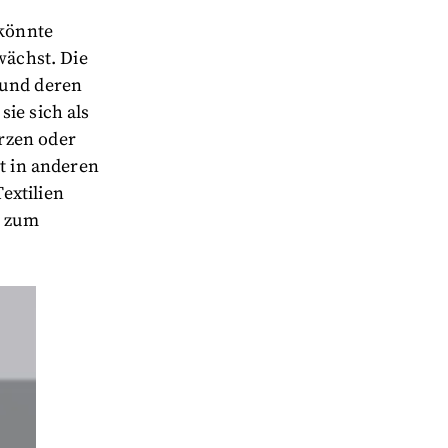
könnte
wächst. Die
 und deren
ie sich als
rzen oder
ht in anderen
extilien
, zum