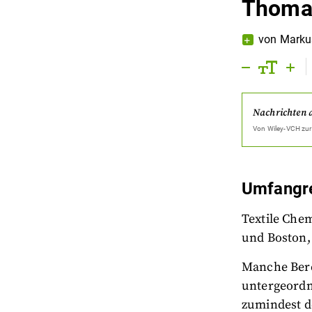
Thomas
von
Marku
Nachrichten 
Von
Wiley-VCH
zur
Umfangr
Textile Che
und Boston, 
Manche Bere
untergeordne
zumindest d