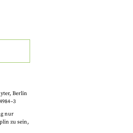
ter, Berlin
54984–3
ng nur
lin zu sein,