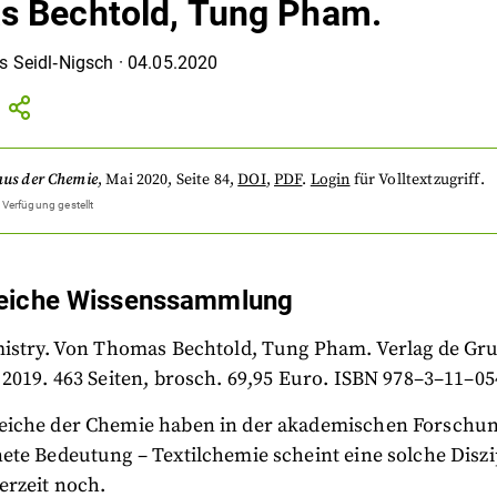
 Bechtold, Tung Pham.
s Seidl‐Nigsch
·
04.05.2020
aus der Chemie
,
Mai 2020
, Seite 84
,
DOI
,
PDF
.
Login
für Volltextzugriff.
 Verfügung gestellt
eiche Wissenssammlung
mistry. Von Thomas Bechtold, Tung Pham. Verlag de Gruy
2019. 463 Seiten, brosch. 69,95 Euro. ISBN 978–3–11–0
iche der Chemie haben in der akademischen Forschu
te Bedeutung – Textilchemie scheint eine solche Diszip
erzeit noch.