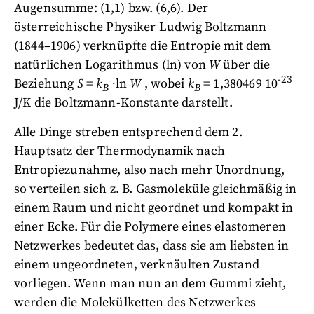
Augensumme: (1,1) bzw. (6,6). Der
österreichische Physiker Ludwig Boltzmann
(1844–1906) verknüpfte die Entropie mit dem
natürlichen Logarithmus (ln) von
W
über die
-23
Beziehung
S
=
k
∙ln
W
, wobei
k
= 1,380469 10
B
B
J/K die Boltzmann-Konstante darstellt.
Alle Dinge streben entsprechend dem 2.
Hauptsatz der Thermodynamik nach
Entropiezunahme, also nach mehr Unordnung,
so verteilen sich z. B. Gasmoleküle gleichmäßig in
einem Raum und nicht geordnet und kompakt in
einer Ecke. Für die Polymere eines elastomeren
Netzwerkes bedeutet das, dass sie am liebsten in
einem ungeordneten, verknäulten Zustand
vorliegen. Wenn man nun an dem Gummi zieht,
werden die Molekülketten des Netzwerkes