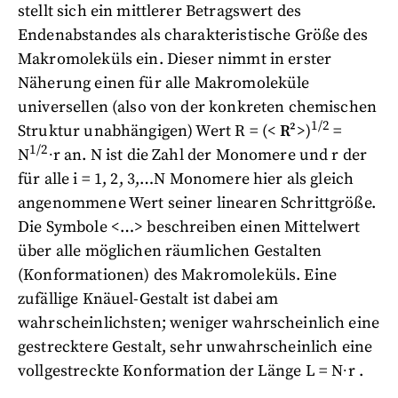
stellt sich ein mittlerer Betragswert des
Endenabstandes als charakteristische Größe des
Makromoleküls ein. Dieser nimmt in erster
Näherung einen für alle Makromoleküle
universellen (also von der konkreten chemischen
1/2
Struktur unabhängigen) Wert R = (<
R²
>)
=
1/2
N
∙r an. N ist die Zahl der Monomere und r der
für alle i = 1, 2, 3,…N Monomere hier als gleich
angenommene Wert seiner linearen Schrittgröße.
Die Symbole <…> beschreiben einen Mittelwert
über alle möglichen räumlichen Gestalten
(Konformationen) des Makromoleküls. Eine
zufällige Knäuel-Gestalt ist dabei am
wahrscheinlichsten; weniger wahrscheinlich eine
gestrecktere Gestalt, sehr unwahrscheinlich eine
vollgestreckte Konformation der Länge L = N∙r .