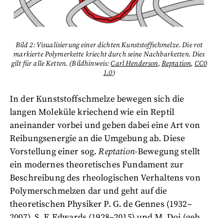
Bild 2: Visualisierung einer dichten Kunststoffschmelze. Die rot
markierte Polymerkette kriecht durch seine Nachbarketten. Dies
gilt für alle Ketten. (Bildhinweis:
Carl Henderson
,
Reptation
,
CC0
1.0
)
In der Kunststoffschmelze bewegen sich die
langen Moleküle kriechend wie ein Reptil
aneinander vorbei und geben dabei eine Art von
Reibungsenergie an die Umgebung ab. Diese
Vorstellung einer sog.
Reptation
-Bewegung stellt
ein modernes theoretisches Fundament zur
Beschreibung des rheologischen Verhaltens von
Polymerschmelzen dar und geht auf die
theoretischen Physiker P. G. de Gennes (1932–
2007), S. F. Edwards (1928–2015) und M. Doi (geb.