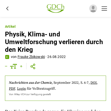
Artikel
Physik, Klima- und
Umweltforschung verlieren durch
den Krieg
von
Frauke Zbikowski
·
26.08.2022
Nachrichten aus der Chemie
,
September 2022
, S. 6-7
,
DOI
,
PDF
.
Login
für Volltextzugriff.
Von
Wiley-VCH
zur Verfügung gestellt