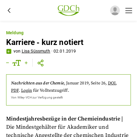
Meldung
Karriere ‐ kurz notiert
von
Lisa Süssmuth
·
02.01.2019
Nachrichten aus der Chemie
,
Januar 2019
, Seite 26
,
DOI
,
PDF
.
Login
für Volltextzugriff.
Von
Wiley-VCH
zur Verfügung gestellt
Mindestjahresbezüge in der Chemieindustrie
|
Die Mindestgehälter für Akademiker und
technische Angestellte der chemischen Industrie