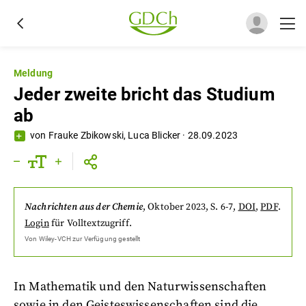
Meldung
Jeder zweite bricht das Studium
ab
von
Frauke Zbikowski
,
Luca Blicker
·
28.09.2023
Nachrichten aus der Chemie
,
Oktober 2023
, S. 6-7
,
DOI
,
PDF
.
Login
für Volltextzugriff.
Von
Wiley-VCH
zur Verfügung gestellt
In Mathematik und den Naturwissenschaften
sowie in den Geisteswissenschaften sind die