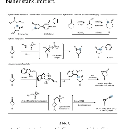
bisher stark limitiert.
Abb.1: