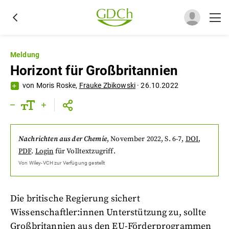
Meldung
Horizont für Großbritannien
von
Moris Roske
,
Frauke Zbikowski
·
26.10.2022
Nachrichten aus der Chemie
,
November 2022
, S. 6-7
,
DOI
,
PDF
.
Login
für Volltextzugriff.
Von
Wiley-VCH
zur Verfügung gestellt
Die britische Regierung sichert
Wissenschaftler:innen Unterstützung zu, sollte
Großbritannien aus den EU-Förderprogrammen