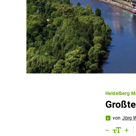
Heidelberg Ma
Großte
von
Jörg 