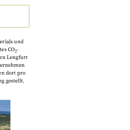
erials und
tes CO
-
2
en Lengfurt
nternehmen
n dort pro
g gestellt.