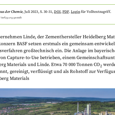
aus der Chemie
,
Juli 2023
, S. 30-31
,
DOI
,
PDF
.
Login
für Volltextzugriff.
 Verfügung gestellt
ernehmen Linde, der Zementhersteller Heidelberg Mat
onzern BASF setzen erstmals ein gemeinsam entwickel
verfahren großtechnisch ein. Die Anlage im bayerisch
 von Capture-to-Use betrieben, einem Gemeinschaftsu
erg Materials und Linde. Etwa 70 000 Tonnen CO
werde
2
nnt, gereinigt, verflüssigt und als Rohstoff zur Verfügun
berg Materials