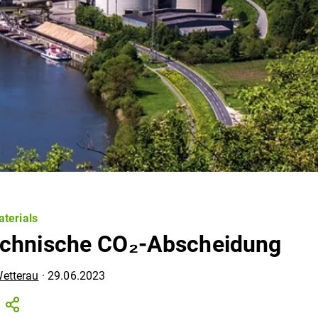
terials
chnische CO₂-Abscheidung
Wetterau
·
29.06.2023