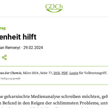
rag
nheit hilft
ian Remenyi
·
29.02.2024
aus der Chemie
,
März 2024
, Seite 77
,
DOI
,
PDF
.
Login
für Volltextzugriff.
 Verfügung gestellt
ne geharnischte Medienanalyse schreiben möchten, geh
in Befund in den Reigen der schlimmsten Probleme, unt