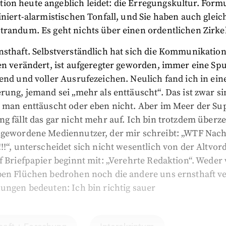
on heute angeblich leidet: die Erregungskultur. Formu
iniert-alarmistischen Tonfall, und Sie haben auch gleic
trandum. Es geht nichts über einen ordentlichen Zirke
sthaft. Selbstverständlich hat sich die Kommunikation
en verändert, ist aufgeregter geworden, immer eine Sp
end und voller Ausrufezeichen. Neulich fand ich in ein
rung, jemand sei „mehr als enttäuscht“. Das ist zwar si
 man enttäuscht oder eben nicht. Aber im Meer der Sup
g fällt das gar nicht mehr auf. Ich bin trotzdem überze
ßgewordene Mediennutzer, der mir schreibt: „WTF Nach
!!“, unterscheidet sich nicht wesentlich von der Altvor
f Briefpapier beginnt mit: „Verehrte Redaktion“. Weder 
ben Flüchen bedrohen noch die andere uns ernsthaft v
ungen bedeuten: Ich bin richtig sauer