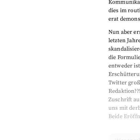
Kommunikati
dies im rout
erat demons
Nun aber ern
letzten Jahr
skandalisier
die Formulie
entweder ist
Erschütterun
Twitter gro
Redaktion??!
Zuschrift au
uns mit der
Beide Eröffn