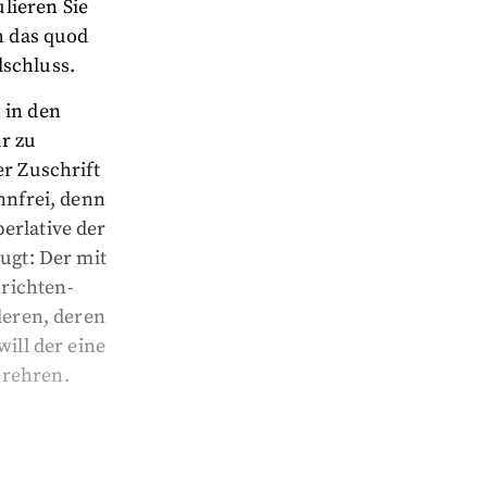
lieren Sie
h das quod
lschluss.
 in den
ur zu
er Zuschrift
nnfrei, denn
erlative der
ugt: Der mit
richten-
deren, deren
will der eine
erehren.