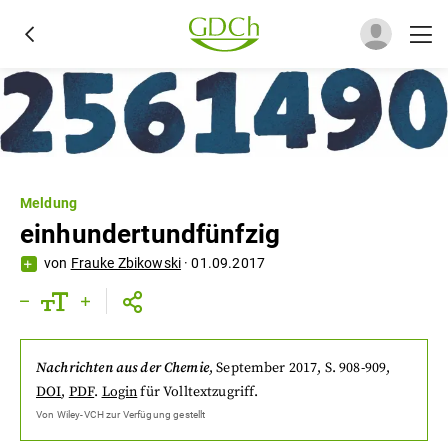
Meldung
einhundertundfünfzig
von
Frauke Zbikowski
·
01.09.2017
Nachrichten aus der Chemie
,
September 2017
, S. 908-909
,
DOI
,
PDF
.
Login
für Volltextzugriff.
Von
Wiley-VCH
zur Verfügung gestellt