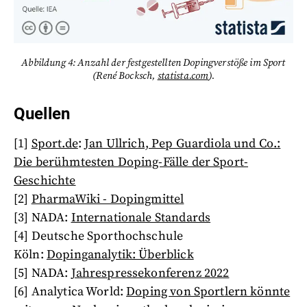
Abbildung 4: Anzahl der festgestellten Dopingverstöße im Sport
(René Bocksch,
statista.com
).
Quellen
[1]
Sport.de
:
Jan Ullrich, Pep Guardiola und Co.:
Die berühmtesten Doping-Fälle der Sport-
Geschichte
[2]
PharmaWiki - Dopingmittel
[3] NADA:
Internationale Standards
[4] Deutsche Sporthochschule
Köln:
Dopinganalytik: Überblick
[5] NADA:
Jahrespressekonferenz 2022
[6] Analytica World:
Doping von Sportlern könnte