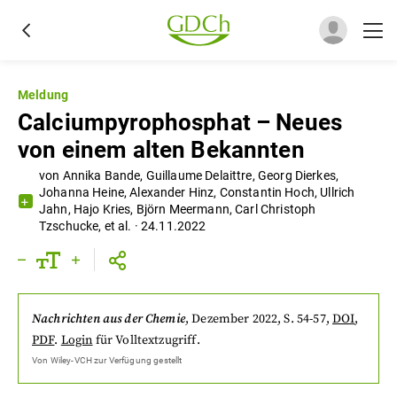
Meldung
Calciumpyrophosphat – Neues
von einem alten Bekannten
von
Annika Bande
,
Guillaume Delaittre
,
Georg Dierkes
,
Johanna Heine
,
Alexander Hinz
,
Constantin Hoch
,
Ullrich
Jahn
,
Hajo Kries
,
Björn Meermann
,
Carl Christoph
Tzschucke
,
et al.
·
24.11.2022
Nachrichten aus der Chemie
,
Dezember 2022
, S. 54-57
,
DOI
,
PDF
.
Login
für Volltextzugriff.
Von
Wiley-VCH
zur Verfügung gestellt