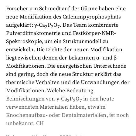
Forscher um Schmedt auf der Günne haben eine
neue Modifikation des Calciumpyrophosphats
aufgeklärt: γ-Ca
P
O
. Das Team kombinierte
2
2
7
Pulverdiffraktometrie und Festkörper-NMR-
Spektroskopie, um ein Strukturmodell zu
entwickeln. Die Dichte der neuen Modifikation
liegt zwischen denen der bekannten α- und β-
Modifikationen. Die energetischen Unterschiede
sind gering, doch die neue Struktur erklärt das
thermische Verhalten und die Umwandlungen der
Modifikationen. Welche Bedeutung
Beimischungen von γ-Ca
P
O
in den heute
2
2
7
verwendeten Materialien haben, etwa in
Knochenaufbau- oder Dentalmaterialien, ist noch
unbekannt. CH