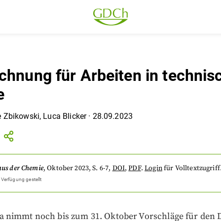
chnung für Arbeiten in technis
e
e Zbikowski
,
Luca Blicker
·
28.09.2023
aus der Chemie
,
Oktober 2023
, S. 6-7
,
DOI
,
PDF
.
Login
für Volltextzugriff
 Verfügung gestellt
 nimmt noch bis zum 31. Oktober Vorschläge für den