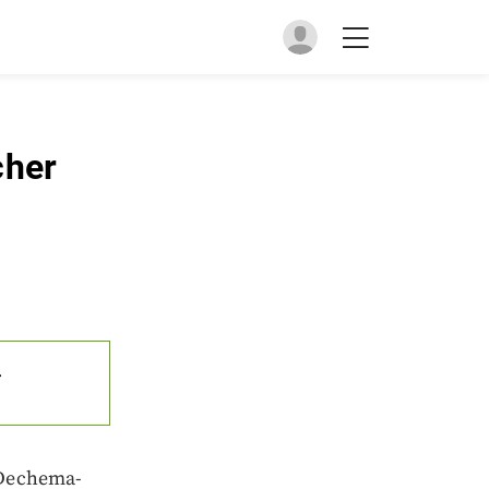
cher
.
 Dechema-