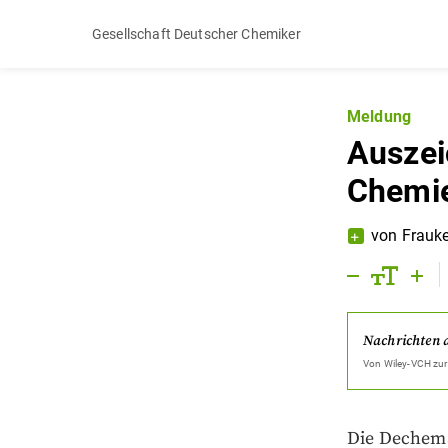
Gesellschaft Deutscher Chemiker
Meldung
Auszei
Chemi
von
Frauk
Nachrichten 
Von
Wiley-VCH
zur
Die Dechema