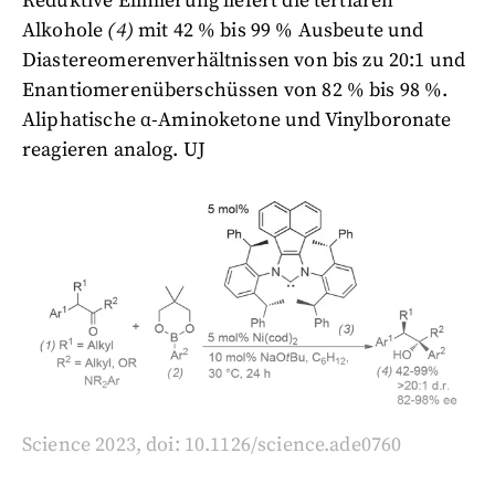
Reduktive Elimierung liefert die tertiären
Alkohole
(4)
mit 42 % bis 99 % Ausbeute und
Diastereomerenverhältnissen von bis zu 20:1 und
Enantiomerenüberschüssen von 82 % bis 98 %.
Aliphatische α-Aminoketone und Vinylboronate
reagieren analog. UJ
Science 2023, doi: 10.1126/science.ade0760