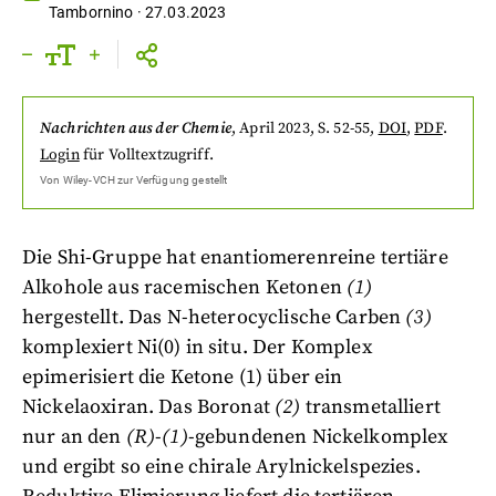
Tambornino
·
27.03.2023
Nachrichten aus der Chemie
,
April 2023
, S. 52-55
,
DOI
,
PDF
.
Login
für Volltextzugriff.
Von
Wiley-VCH
zur Verfügung gestellt
Die Shi-Gruppe hat enantiomerenreine tertiäre
Alkohole aus racemischen Ketonen
(1)
hergestellt. Das N-heterocyclische Carben
(3)
komplexiert Ni(0) in situ. Der Komplex
epimerisiert die Ketone (1) über ein
Nickelaoxiran. Das Boronat
(2)
transmetalliert
nur an den
(R)
-
(1)
-gebundenen Nickelkomplex
und ergibt so eine chirale Arylnickelspezies.