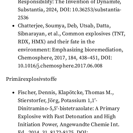
Responsibility: The Invention of Dynamite,
Substantia, 2024, DOI: 10.36253/substantia-
2536
Chatterjee, Soumya, Deb, Utsab, Datta,
Sibnarayan, et al., Common explosives (TNT,
RDX, HMX) and their fate in the
environment: Emphasizing bioremediation,
Chemosphere, 2017, 184, 438–451, DOI:
10.1016/j.chemosphere.2017.06.008
Primärexplosivstoffe
Fischer, Dennis, Klapötcke, Thomas M.,
Stierstorfer, Jörg, Potassium 1,1′-
Dinitramino-5,5′-bistetrazolate: A Primary
Explosive with Fast Detonation and High
Initiation Power, Angewandte Chemie Int.
Ed., 2014, 31, 8172-8175, DOI: