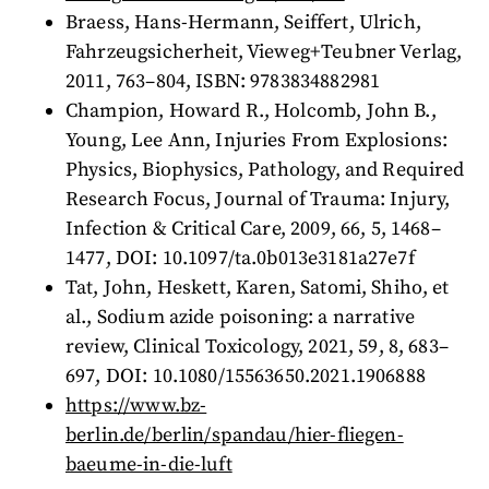
Braess, Hans-Hermann, Seiffert, Ulrich,
Fahrzeugsicherheit, Vieweg+Teubner Verlag,
2011, 763–804, ISBN: 9783834882981
Champion, Howard R., Holcomb, John B.,
Young, Lee Ann, Injuries From Explosions:
Physics, Biophysics, Pathology, and Required
Research Focus, Journal of Trauma: Injury,
Infection & Critical Care, 2009, 66, 5, 1468–
1477, DOI: 10.1097/ta.0b013e3181a27e7f
Tat, John, Heskett, Karen, Satomi, Shiho, et
al., Sodium azide poisoning: a narrative
review, Clinical Toxicology, 2021, 59, 8, 683–
697, DOI: 10.1080/15563650.2021.1906888
https://www.bz-
berlin.de/berlin/spandau/hier-fliegen-
baeume-in-die-luft