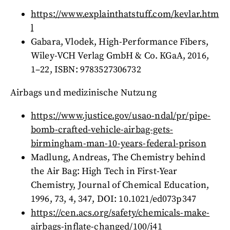
https://www.explainthatstuff.com/kevlar.htm
l
Gabara, Vlodek, High-Performance Fibers,
Wiley-VCH Verlag GmbH & Co. KGaA, 2016,
1–22, ISBN: 9783527306732
Airbags und medizinische Nutzung
https://www.justice.gov/usao-ndal/pr/pipe-
bomb-crafted-vehicle-airbag-gets-
birmingham-man-10-years-federal-prison
Madlung, Andreas, The Chemistry behind
the Air Bag: High Tech in First-Year
Chemistry, Journal of Chemical Education,
1996, 73, 4, 347, DOI: 10.1021/ed073p347
https://cen.acs.org/safety/chemicals-make-
airbags-inflate-changed/100/i41