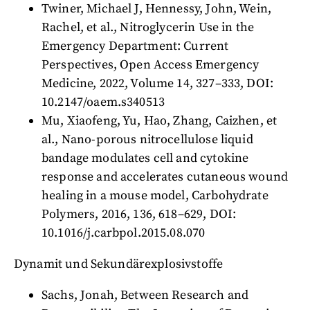
Twiner, Michael J, Hennessy, John, Wein,
Rachel, et al., Nitroglycerin Use in the
Emergency Department: Current
Perspectives, Open Access Emergency
Medicine, 2022, Volume 14, 327–333, DOI:
10.2147/oaem.s340513
Mu, Xiaofeng, Yu, Hao, Zhang, Caizhen, et
al., Nano-porous nitrocellulose liquid
bandage modulates cell and cytokine
response and accelerates cutaneous wound
healing in a mouse model, Carbohydrate
Polymers, 2016, 136, 618–629, DOI:
10.1016/j.carbpol.2015.08.070
Dynamit und Sekundärexplosivstoffe
Sachs, Jonah, Between Research and